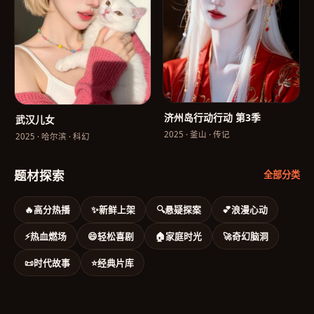
济州岛行动行动 第3季
武汉儿女
2025
·
釜山
·
传记
2025
·
哈尔滨
·
科幻
题材探索
全部分类
🔥
高分热播
✨
新鲜上架
🔍
悬疑探案
💕
浪漫心动
⚡
热血燃场
😄
轻松喜剧
🏠
家庭时光
🚀
奇幻脑洞
📜
时代故事
⭐
经典片库