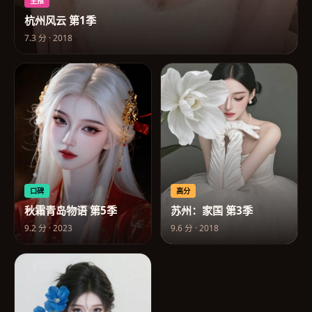
主推
杭州风云 第1季
7.3
分 ·
2018
口碑
高分
秋霜青岛物语 第5季
苏州：家国 第3季
9.2
分 ·
2023
9.6
分 ·
2018