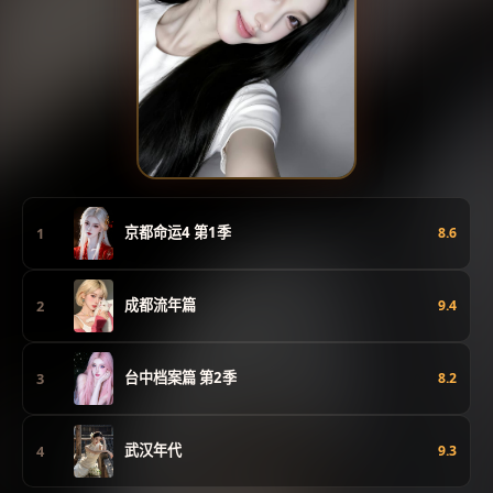
京都命运4 第1季
1
8.6
成都流年篇
2
9.4
台中档案篇 第2季
3
8.2
武汉年代
4
9.3