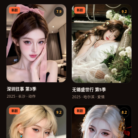
新剧
新剧
7.9
9.2
深圳往事 第3季
无锡盛世行 第5季
2025
·
长沙
·
动作
2025
·
哈尔滨
·
爱情
新剧
新剧
9.2
8.2