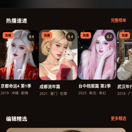
热播速递
完整榜单
热播
热播
热播
热播
8.6
9.4
8.2
台中档案篇 第2季
京都命运4 第1季
成都流年篇
武汉年
2025
·
新北
·
奇幻
2019
·
冲绳
·
剧情
2021
·
厦门
·
犯罪
2018
·
广
编辑精选
更多精选