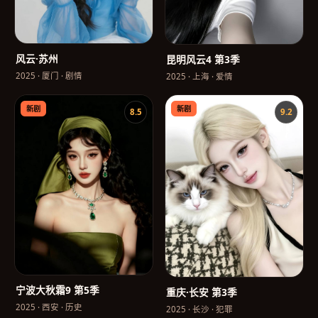
风云·苏州
昆明风云4 第3季
2025
·
厦门
·
剧情
2025
·
上海
·
爱情
新剧
新剧
8.5
9.2
宁波大秋霜9 第5季
重庆·长安 第3季
2025
·
西安
·
历史
2025
·
长沙
·
犯罪